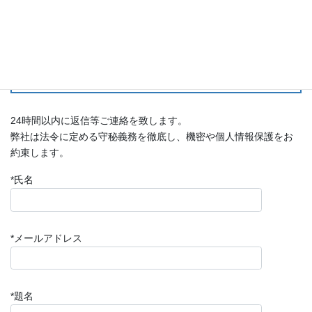
①題名：有料ツール
②目的／注文ツール名称：有料ツール名称を記入
例）【チェックリスト】技能実習生の労働条件他、確認し
ておきたいこと
※対象ではない場合は
対象外と記入
ください。
24時間以内に返信等ご連絡を致します。
弊社は法令に定める守秘義務を徹底し、機密や個人情報保護をお
約束します。
*氏名
*メールアドレス
*題名