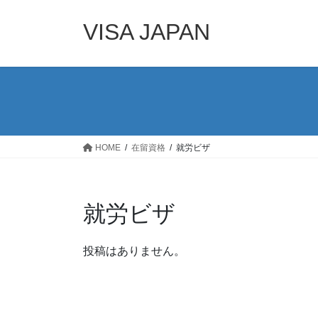
コ
ナ
ン
ビ
VISA JAPAN
テ
ゲ
ン
ー
ツ
シ
へ
ョ
ス
ン
キ
に
ッ
移
HOME
在留資格
就労ビザ
プ
動
就労ビザ
投稿はありません。