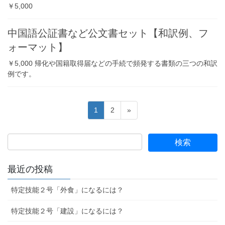
￥5,000
中国語公証書など公文書セット【和訳例、フ
ォーマット】
￥5,000 帰化や国籍取得届などの手続で頻発する書類の三つの和訳
例です。
投
固
固
1
2
»
稿
定
定
ペ
ペ
の
ー
ー
ペ
ジ
ジ
ー
最近の投稿
ジ
特定技能２号「外食」になるには？
送
り
特定技能２号「建設」になるには？