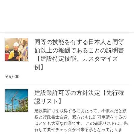
中国にて婚姻手続をすると、結婚公正証書が発行されます。この
証書は、日本で「家族滞在」等の在留資格を取得する場合に必要
であり、外国語で書かれた文書は全て和訳が求められます。な
お、法律上の婚姻が必要です。翻訳者は本人でも、問 […]
同等の技能を有する日本人と同等
額以上の報酬であることの説明書
【建設特定技能、カスタマイズ
例】
￥5,000
建設業許可等の方針決定【先行確
認リスト】
建設業許可を取得するにあたって、不慣れだと顧
客と行政書士自身、双方ともに許可申請をするの
はとても大変な作業です。 この確認リストは、先
行して要件チェックが出来る形となっておりま