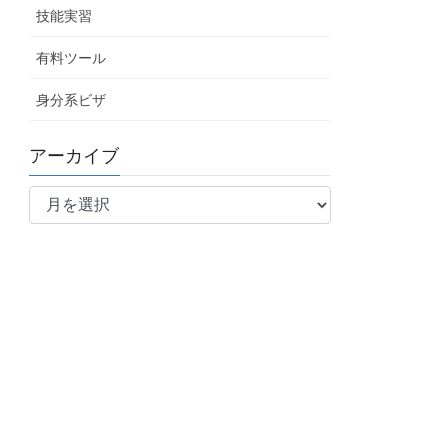
技能実習
有料ツール
身分系ビザ
アーカイブ
ア
ー
カ
イ
ブ