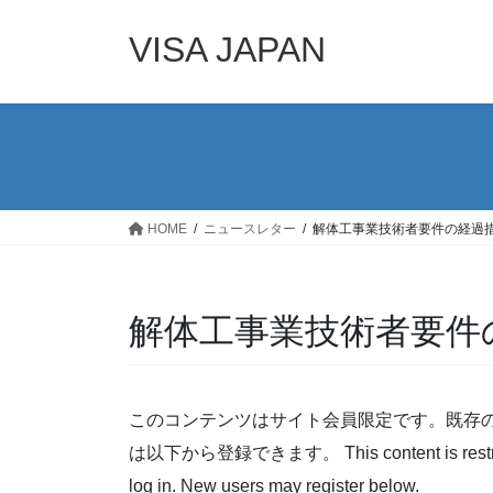
コ
ナ
ン
ビ
VISA JAPAN
テ
ゲ
ン
ー
ツ
シ
へ
ョ
ス
ン
キ
に
ッ
移
HOME
ニュースレター
解体工事業技術者要件の経過
プ
動
解体工事業技術者要件
このコンテンツはサイト会員限定です。既存
は以下から登録できます。 This content is restricted t
log in. New users may register below.