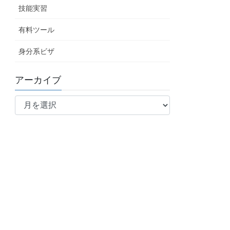
技能実習
有料ツール
身分系ビザ
アーカイブ
ア
ー
カ
イ
ブ