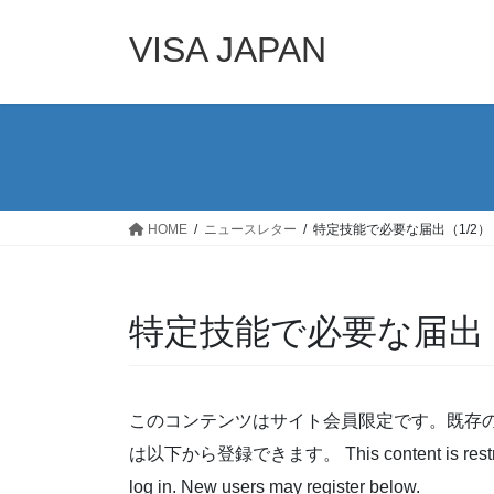
コ
ナ
ン
ビ
VISA JAPAN
テ
ゲ
ン
ー
ツ
シ
へ
ョ
ス
ン
キ
に
ッ
移
HOME
ニュースレター
特定技能で必要な届出（1/2）
プ
動
特定技能で必要な届出（
このコンテンツはサイト会員限定です。既存
は以下から登録できます。 This content is restricted t
log in. New users may register below.