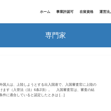
ホーム
事業許認可
在留資格
運営法
専門家
外国人は、上陸しようとする出入国港で、入国審査官に上陸の
けます（入管法（法）6条2項）。 入国審査官は、審査の結
件に適合していると認定したときは […]