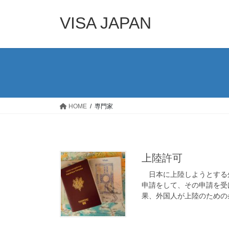
コ
ナ
ン
ビ
VISA JAPAN
テ
ゲ
ン
ー
ツ
シ
へ
ョ
ス
ン
キ
に
ッ
移
HOME
専門家
プ
動
上陸許可
日本に上陸しようとする
申請をして、その申請を受
果、外国人が上陸のための条